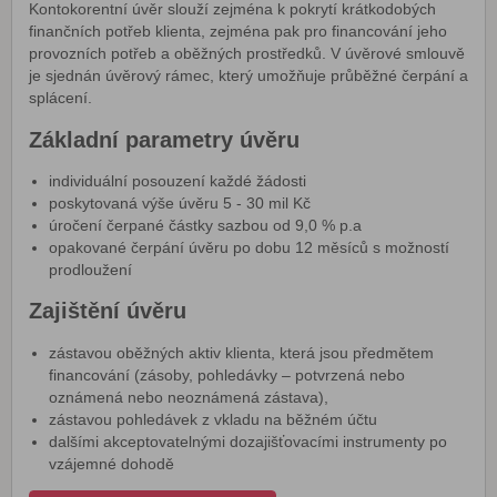
Kontokorentní úvěr slouží zejména k pokrytí krátkodobých
finančních potřeb klienta, zejména pak pro financování jeho
provozních potřeb a oběžných prostředků. V úvěrové smlouvě
je sjednán úvěrový rámec, který umožňuje průběžné čerpání a
splácení.
Základní parametry úvěru
individuální posouzení každé žádosti
poskytovaná výše úvěru 5 - 30 mil Kč
úročení čerpané částky sazbou od 9,0 % p.a
opakované čerpání úvěru po dobu 12 měsíců s možností
prodloužení
Zajištění úvěru
zástavou oběžných aktiv klienta, která jsou předmětem
financování (zásoby, pohledávky – potvrzená nebo
oznámená nebo neoznámená zástava),
zástavou pohledávek z vkladu na běžném účtu
dalšími akceptovatelnými dozajišťovacími instrumenty po
vzájemné dohodě