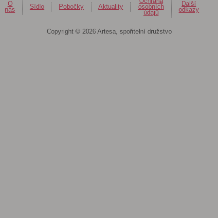
Ochrana
O
Další
Sídlo
Pobočky
Aktuality
osobních
nás
odkazy
údajů
Copyright © 2026 Artesa, spořitelní družstvo