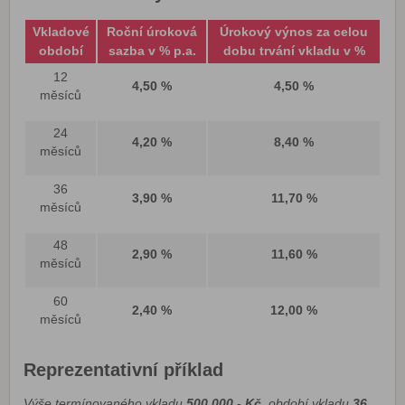
Vkladové
Roční úroková
Úrokový výnos za celou
období
sazba v % p.a.
dobu trvání vkladu v %
12
4,50 %
4,50 %
měsíců
24
4,20 %
8,40 %
měsíců
36
3,90 %
11,70 %
měsíců
48
2,90 %
11,60 %
měsíců
60
2,40 %
12,00 %
měsíců
Reprezentativní příklad
Výše termínovaného vkladu
500.000,- Kč
, období vkladu
36