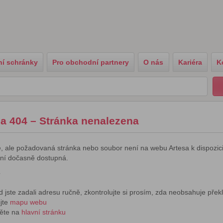
í schránky
Pro obchodní partnery
O nás
Kariéra
K
a 404 – Stránka nenalezena
e, ale požadovaná stránka nebo soubor není na webu Artesa k dispozic
ní dočasně dostupná.
?
 jste zadali adresu ručně, zkontrolujte si prosím, zda neobsahuje přek
jte
mapu webu
děte na
hlavní stránku