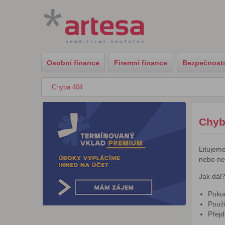
Osobní finance
Firemní finance
Bezpečnostn
Chyba 404
Chyb
Litujem
nebo ne
Jak dál
Pokud
Použi
Přej