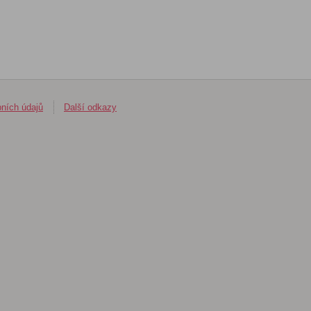
ních údajů
Další odkazy