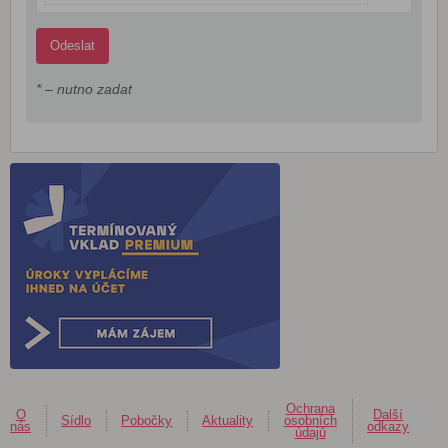
* – nutno zadat
Ochrana
O
Další
Sídlo
Pobočky
Aktuality
osobních
nás
odkazy
údajů